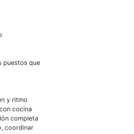
o
s puestos que
en y ritmo
 con cocina
ión completa
o, coordinar