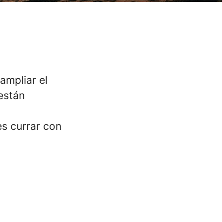
ampliar el
están
es currar con