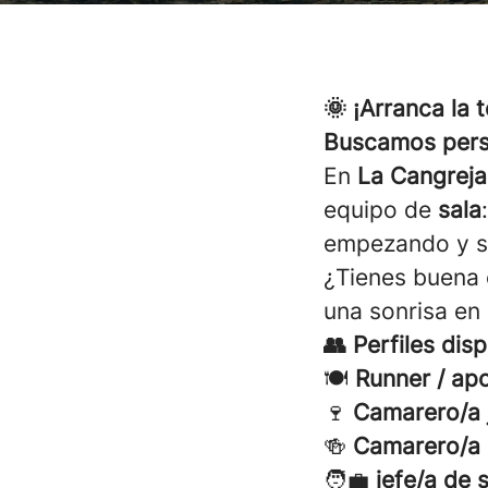
🌞 ¡Arranca la
Buscamos pers
En
La Cangreja
equipo de
sala
empezando y so
¿Tienes buena e
una sonrisa en 
👥 Perfiles dis
🍽️
Runner / ap
🍷
Camarero/a 
🍻
Camarero/a
🧑‍💼
jefe/a de 