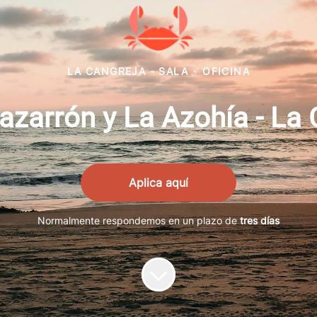
LA CANGREJA - SALA
·
OFICINA
azarrón y La Azohía - La
Aplica aquí
Normalmente respondemos en un plazo de
tres días