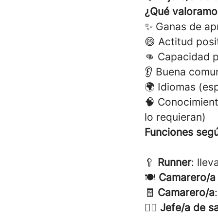
¿Qué valoramo
✨ Ganas de apr
😄 Actitud posi
👊 Capacidad p
👂 Buena comun
🌍 Idiomas (es
🧠 Conocimient
lo requieran)
Funciones segú
🥄
Runner
: lle
🍽️
Camarero/a 
🧾
Camarero/a
🧑‍✈️
Jefe/a de s