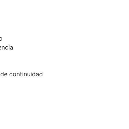
o
encia
 de continuidad