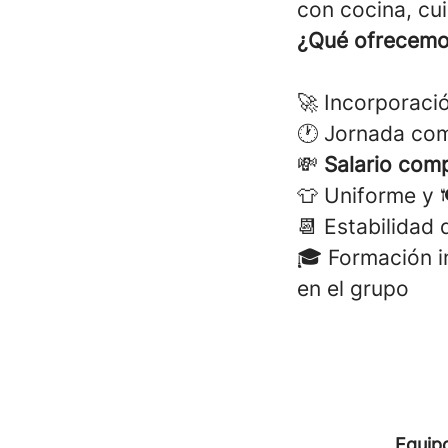
con cocina, cui
¿Qué ofrecem
🚀 Incorporaci
🕐 Jornada com
💸
Salario comp
👕 Uniforme y 
📆 Estabilidad
🎓 Formación i
en el grupo
Equip