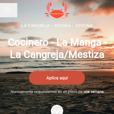
Compartir página
MENÚ DE EMPLEO
LA CANGREJA - COCINA
·
OFICINA
Cocinero - La Manga -
La Cangreja/Mestiza
Aplica aquí
Normalmente respondemos en un plazo de
una semana